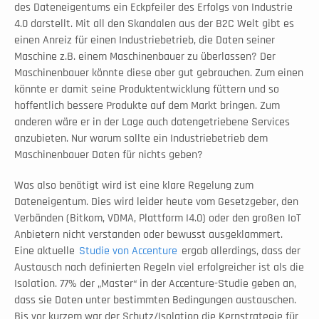
des Dateneigentums ein Eckpfeiler des Erfolgs von Industrie 
4.0 darstellt. Mit all den Skandalen aus der B2C Welt gibt es 
einen Anreiz für einen Industriebetrieb, die Daten seiner 
Maschine z.B. einem Maschinenbauer zu überlassen? Der 
Maschinenbauer könnte diese aber gut gebrauchen. Zum einen 
könnte er damit seine Produktentwicklung füttern und so 
hoffentlich bessere Produkte auf dem Markt bringen. Zum 
anderen wäre er in der Lage auch datengetriebene Services 
anzubieten. Nur warum sollte ein Industriebetrieb dem 
Maschinenbauer Daten für nichts geben? 
Was also benötigt wird ist eine klare Regelung zum 
Dateneigentum. Dies wird leider heute vom Gesetzgeber, den 
Verbänden (Bitkom, VDMA, Plattform I4.0) oder den großen IoT 
Anbietern nicht verstanden oder bewusst ausgeklammert. 
Eine aktuelle 
Studie von Accenture
 ergab allerdings, dass der 
Austausch nach definierten Regeln viel erfolgreicher ist als die 
Isolation. 77% der „Master“ in der Accenture-Studie geben an, 
dass sie Daten unter bestimmten Bedingungen austauschen. 
Bis vor kurzem war der Schutz/Isolation die Kernstrategie für 