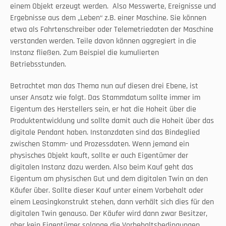
einem Objekt erzeugt werden.  Also Messwerte, Ereignisse und 
Ergebnisse aus dem „Leben“ z.B. einer Maschine. Sie können 
etwa als Fahrtenschreiber oder Telemetriedaten der Maschine 
verstanden werden. Teile davon können aggregiert in die 
Instanz fließen. Zum Beispiel die kumulierten 
Betriebsstunden.
Betrachtet man das Thema nun auf diesen drei Ebene, ist 
unser Ansatz wie folgt. Das Stammdatum sollte immer im 
Eigentum des Herstellers sein, er hat die Hoheit über die 
Produktentwicklung und sollte damit auch die Hoheit über das 
digitale Pendant haben. Instanzdaten sind das Bindeglied 
zwischen Stamm- und Prozessdaten. Wenn jemand ein 
physisches Objekt kauft, sollte er auch Eigentümer der 
digitalen Instanz dazu werden. Also beim Kauf geht das 
Eigentum am physischen Gut und dem digitalen Twin an den 
Käufer über. Sollte dieser Kauf unter einem Vorbehalt oder 
einem Leasingkonstrukt stehen, dann verhält sich dies für den 
digitalen Twin genauso. Der Käufer wird dann zwar Besitzer, 
aber kein Eigentümer solange die Vorbehaltsbedingungen 