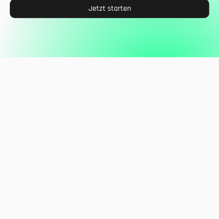
Jetzt starten
Select Language
DE
Folgen Sie uns
Mit dem Trendletter
Immer auf dem neusten Stand bleiben!
Jetzt abonnieren
Über uns