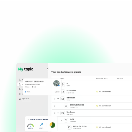
Sie Ihre
Werkstatt
Optimieren und organisieren Sie Ihren
Schreinerbetrieb einfach und digital mit Apps,
Daten und Schnittstellen von Herstellern aus der
gesamten Holzbranche.
8000+ Firmen nutzen tapio
Jetzt starten