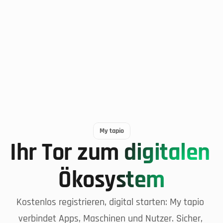
Alle Partner ansehen
.4 Mrd.
Transaktionen
Milliarden Transaktionen monatlich zwischen Maschinen,
Werkzeugen und Materialien.
Besser geschützt mit tapio
Wir bei tapio widmen uns Ihrer Sicherheit und dem 
Schutz Ihrer Daten - Damit Ihre sensiblen Daten sicher 
und in Ihrem Besitz bleiben
Sicherheit und Datenschutz
My tapio
Ihr Tor zum digitalen 
Ökosystem
Kostenlos registrieren, digital starten: My tapio 
verbindet Apps, Maschinen und Nutzer. Sicher, 