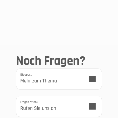
Microsoft 
Azure-Plattform
Als Infrastruktur verwenden wir mit Microsoft Azure 
einen der führenden Cloud-Anbieter mit einem 
Noch Fragen?
umfangreichen Angebot von Sicherheitsfunktionen, 
welche wir konsequent einsetzen.
Blogpost
Mehr zum Thema
Fragen offen?
Rufen Sie uns an