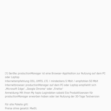
Weniger Chaos. 
Mit der digitalen 
Auftragsmappe.
Starten Sie jetzt kostenlos mit dem 
productionManager
Kostenlos nutzen
[1] Geräte: productionManager ist eine Browser-Applikation zur Nutzung auf dem PC 
Noch kein My tapio Firmenkonto?
oder Laptop
Kostenlos registrieren
Internetempfehlung: DSL, UMTS, LTE / mindestens 5 Mbit / empfohlen 50 Mbit
Internetbrowser: productionManager auf dem PC oder Laptop empfiehlt sich 
„Microsoft Edge“, „Google Chrome“ oder „Firefox“
Anmeldung: Mit Ihren My tapio Logindaten sobald Sie Produktlizenzen für 
productionManager erworben haben oder bei Nutzung der 30-Tage Testversion
Für alle Pakete gilt:
Preise ohne gesetzl. MwSt.