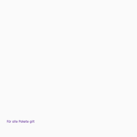
SORTING PRODUCTION 
Jährlich
SET
60 €
Pro Monat
App „productionAssist Sorting“
App „productionManager Classic“
HOMAG CUBE
Bauplan für das Sortier-Regal „productionRack 
Sorting“
Bauplan für das Sortier-Regal „productionRack 
Sorting“
Für alle Pakete gilt
Inbetriebnahme-Anleitung
Im Store ansehen