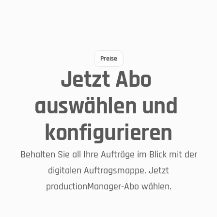
Preise
Jetzt Abo 
Web-App
Egal wann und wo - 
auswählen und 
direkt im Browser
konfigurieren
Behalten Sie all Ihre Aufträge im Blick mit der
digitalen Auftragsmappe. Jetzt
productionmanager.homag.cloud
productionManager-Abo wählen.