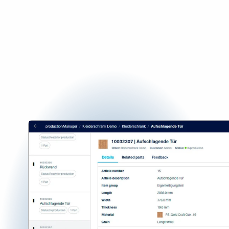
Auftragsmappe
Der productionManager schafft Transparenz für
Sie und Ihre Kunden. Verfolgen Sie Aufträge in
Echtzeit – papierlos, wartungsfrei und von jedem
Gerät aus zugänglich.
Kostenlos nutzen
productionManager öffnen
Noch kein My tapio Firmenkonto?
Kostenlos registrieren