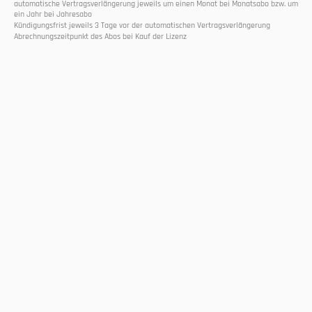
automatische Vertragsverlängerung jeweils um einen Monat bei Monatsabo bzw. um 
ein Jahr bei Jahresabo
Kündigungsfrist jeweils 3 Tage vor der automatischen Vertragsverlängerung
Abrechnungszeitpunkt des Abos bei Kauf der Lizenz
Select Language
DE
Folgen Sie uns
Mit dem Trendletter
Immer auf dem neusten Stand bleiben!
Jetzt abonnieren
Über uns