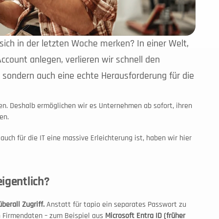
ich in der letzten Woche merken? In einer Welt, 
Account anlegen, verlieren wir schnell den 
r, sondern auch eine echte Herausforderung für die 
Genau hier setzen wir bei tapio an. Wir wollen Barrieren abbauen. Deshalb ermöglichen wir es Unternehmen ab sofort, ihren 
en.
h für die IT eine massive Erleichterung ist, haben wir hier 
igentlich?
berall Zugriff.
 Anstatt für tapio ein separates Passwort zu 
n Firmendaten – zum Beispiel aus 
Microsoft Entra ID (früher 