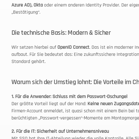
Azure AD), Okta
 oder einem anderen Identity Provider. Der eige
„Bestätigung“.
Die technische Basis: Modern & Sicher
Wir setzen hierbei auf 
OpenID Connect
. Das ist ein moderner I
aufbaut. Für Sie bedeutet das: Eine zukunftssichere Integration
Standard gehört.
Warum sich der Umstieg lohnt: Die Vorteile im C
1. Für die Anwender: Schluss mit dem Passwort-Dschungel
Der größte Vorteil liegt auf der Hand: 
Keine neuen Zugangsdat
Firmen-Account anmeldet, ist quasi schon mit einem Bein bei tapi
berüchtigten „Passwort-vergessen“-Momente am Montagmorge
2. Für die IT: Sicherheit auf Unternehmensniveau
Mit SSO hat Ihre IT-Abteilung wieder die volle Kontrolle. Alle Sic