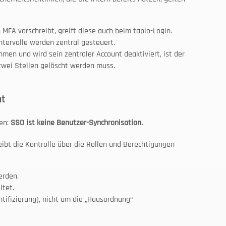
MFA vorschreibt, greift diese auch beim tapio-Login.
tervalle werden zentral gesteuert.
men und wird sein zentraler Account deaktiviert, ist der 
 zwei Stellen gelöscht werden muss.
ht
en: 
SSO ist keine Benutzer-Synchronisation.
ibt die Kontrolle über die Rollen und Berechtigungen 
erden.
ltet.
ifizierung), nicht um die „Hausordnung“ 