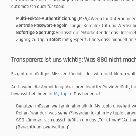
automatisch auch für tapio:
Multi-Faktor-Authentifizierung (MFA):
 Wenn Ihr Unternehmen 
Zentrale Passwort-Regeln:
 Länge, Komplexität und Wechselin
Sofortige Sperrung:
 Verlässt ein Mitarbeitender das Unterneh
Zugang zu tapio 
sofort
 mit gesperrt. Ohne, dass manuell an
Transparenz ist uns wichtig: Was SSO nicht mac
Es gibt ein häufiges Missverständnis, das wir direkt klären woll
Auch wenn die Anmeldung über Ihren Identity Provider läuft, ble
bewusst bei Ihnen in 
My tapio
. Das bedeutet:
Benutzer müssen weiterhin einmalig in My tapio angelegt w
Rollen (wer darf was sehen?) werden lokal in My tapio verwa
SSO kümmert sich ausschließlich um das „Tür öffnen“ (Authent
(Berechtigungsverwaltung).