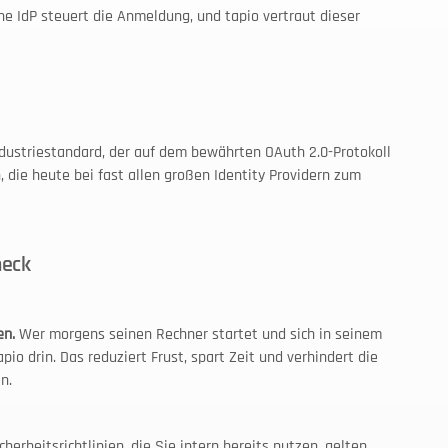
ne IdP steuert die Anmeldung, und tapio vertraut dieser 
ndustriestandard, der auf dem bewährten OAuth 2.0-Protokoll 
, die heute bei fast allen großen Identity Providern zum 
heck
en.
 Wer morgens seinen Rechner startet und sich in seinem 
o drin. Das reduziert Frust, spart Zeit und verhindert die 
n.
herheitsrichtlinien, die Sie intern bereits nutzen, gelten 