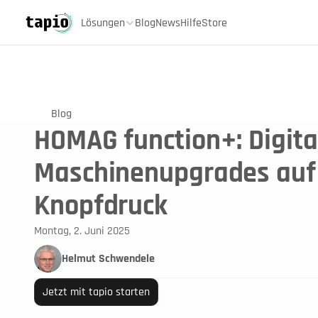
Lösungen
Blog
News
Hilfe
Store
Blog
HOMAG function+: Digita
Maschinenupgrades auf
Knopfdruck
Montag, 2. Juni 2025
Helmut Schwendele
Jetzt mit tapio starten