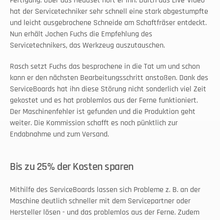
Fertigung. Über das Headset hört er ihn. Durch das Live-Video 
hat der Servicetechniker sehr schnell eine stark abgestumpfte 
und leicht ausgebrochene Schneide am Schaftfräser entdeckt. 
Nun erhält Jochen Fuchs die Empfehlung des 
Servicetechnikers, das Werkzeug auszutauschen.
Rasch setzt Fuchs das besprochene in die Tat um und schon 
kann er den nächsten Bearbeitungsschritt anstoßen. Dank des 
ServiceBoards hat ihn diese Störung nicht sonderlich viel Zeit 
gekostet und es hat problemlos aus der Ferne funktioniert. 
Der Maschinenfehler ist gefunden und die Produktion geht 
weiter. Die Kommission schafft es noch pünktlich zur 
Endabnahme und zum Versand.
Bis zu 25% der Kosten sparen
Mithilfe des ServiceBoards lassen sich Probleme z. B. an der 
Maschine deutlich schneller mit dem Servicepartner oder 
Hersteller lösen - und das problemlos aus der Ferne. Zudem 