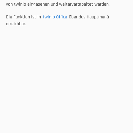
von twinio eingesehen und weiterverarbeitet werden.
Die Funktion ist in 
twinio Office
 über das Hauptmenü 
erreichbar.
Select Language
DE
Folgen Sie uns
Mit dem Trendletter
Immer auf dem neusten Stand bleiben!
Jetzt abonnieren