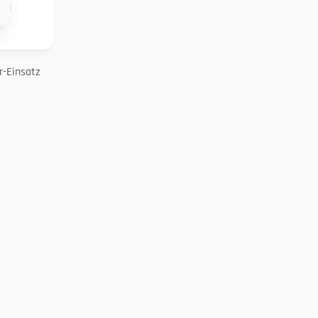
-Einsatz 
Select Langua
DE
letter
Jetzt abonnieren
en Stand bleiben!