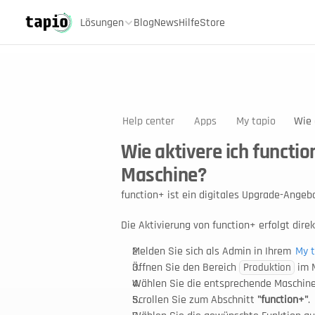
Lösungen
Blog
News
Hilfe
Store
Help center
Apps
My tapio
Wie 
Wie aktivere ich functi
Maschine?
function+ ist ein digitales Upgrade-Ange
Die Aktivierung von function+ erfolgt dire
Melden Sie sich als Admin in Ihrem 
My 
Öffnen Sie den Bereich 
 im 
Produktion
Wählen Sie die entsprechende Maschine
Scrollen Sie zum Abschnitt 
"function+"
.